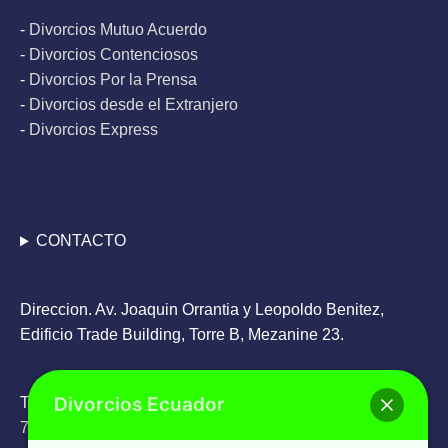
-
Divorcios Mutuo Acuerdo
-
Divorcios Contenciosos
-
Divorcios Por la Prensa
-
Divorcios desde el Extranjero
-
Divorcios Express
CONTACTO
Direccion. Av. Joaquin Orrantia y Leopoldo Benitez,
Edificio Trade Building, Torre B, Mezanine 23.
Divorcios Ecuador
Teléfono: Oficina
+593 4 263 9336
/ WhatsApp
+593 98
785 6505