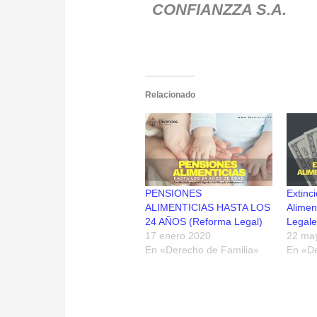
CONFIANZZA S.A.
Relacionado
PENSIONES
Extinc
ALIMENTICIAS HASTA LOS
Alimen
24 AÑOS (Reforma Legal)
Legale
17 enero 2020
22 ma
En «Derecho de Familia»
En «De