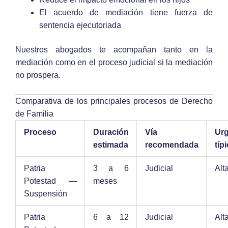
El acuerdo de mediación tiene fuerza de
sentencia ejecutoriada
Nuestros abogados te acompañan tanto en la
mediación como en el proceso judicial si la mediación
no prospera.
Comparativa de los principales procesos de Derecho
de Familia
Proceso
Duración
Vía
Urg
estimada
recomendada
típ
Patria
3 a 6
Judicial
Alt
Potestad —
meses
Suspensión
Patria
6 a 12
Judicial
Alt