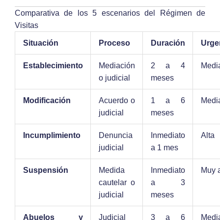
Comparativa de los 5 escenarios del Régimen de
Visitas
Situación
Proceso
Duración
Urge
Establecimiento
Mediación
2 a 4
Medi
o judicial
meses
Modificación
Acuerdo o
1 a 6
Medi
judicial
meses
Incumplimiento
Denuncia
Inmediato
Alta
judicial
a 1 mes
Suspensión
Medida
Inmediato
Muy a
cautelar o
a 3
judicial
meses
Abuelos y
Judicial
3 a 6
Medi