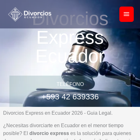
Ir
Men
Divorcios
al
princ
contenido
Express
Ecuador
TELÉFONO
+593 42 639336
Divorcios Express en Ecuador 2026 - Guia Legal.
¿Necesitas divorciarte en Ecuador en el menor tiempo
posible? El
divorcio express
es la solución para quienes