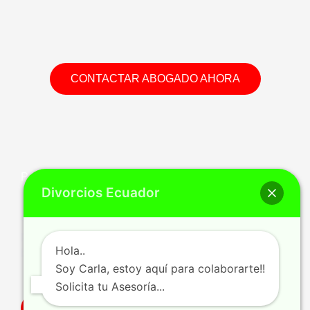
CONTACTAR ABOGADO AHORA
Permítenos ser parte de la solución
Divorcios Ecuador
Contamos con la experiencia y el profesionalismo
para manejar exitosamente tu proceso de Divorcio,
Hola..
bajo un escenario de Paz, respeto y tranquilidad.
Soy Carla, estoy aquí para colaborarte!!
Solicita tu Asesoría...
MAS INFORMACIÓN