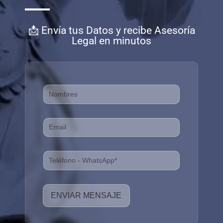
📩 Envía tus Datos y recibe Asesoría
Legal en minutos
N
a
m
E
e
m
*
a
P
i
h
l
o
*
n
ENVIAR MENSAJE
e
*