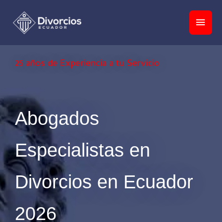
Ir
Men
al
princ
contenido
25 años de Experiencia a tu Servicio
Abogados
Especialistas en
Divorcios en Ecuador
2026