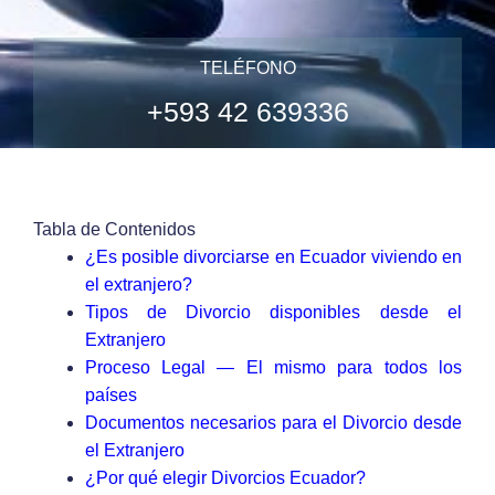
TELÉFONO
+593 42 639336
Tabla de Contenidos
¿Es posible divorciarse en Ecuador viviendo en
el extranjero?
Tipos de Divorcio disponibles desde el
Extranjero
Proceso Legal — El mismo para todos los
países
Documentos necesarios para el Divorcio desde
el Extranjero
¿Por qué elegir Divorcios Ecuador?