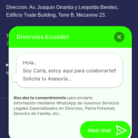
Direccion. Av. Joaquin Orrantia y Leopoldo Benitez,
Edificio Trade Building, Torre B, Mezanine 23.
Divorcios Ecuador
Teléfono: Oficina
+593 4 263 9336
/ WhatsApp
+593 98
785 6505
Hola..
Email:
Soy Carla, estoy aquí para colaborarte!!
info@divorcios.ec
Solicita tu Asesoría...
Nos das tu consentimiento
para enviarte
información mediante WhatsApp de nuestros Servicios
Legales Especializados en Divorcios, Patria Potestad,
Copyright © 2026
Divorcios Ecuador
Derecho de Familia, etc.
www.divorcios.ec
Divorcios Ecuador
pertenece a la
Abrir chat
empresa CONFIANZZA S.A. desde 2016.