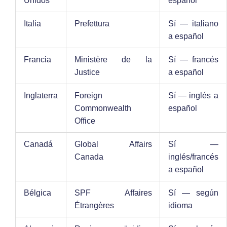
Unidos
español
Italia
Prefettura
Sí — italiano
a español
Francia
Ministère de la
Sí — francés
Justice
a español
Inglaterra
Foreign
Sí — inglés a
Commonwealth
español
Office
Canadá
Global Affairs
Sí —
Canada
inglés/francés
a español
Bélgica
SPF Affaires
Sí — según
Étrangères
idioma