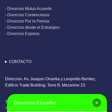
-
Divorcios Mutuo Acuerdo
-
Divorcios Contenciosos
-
Divorcios Por la Prensa
-
Divorcios desde el Extranjero
-
Divorcios Express
CONTACTO
Direccion. Av. Joaquin Orrantia y Leopoldo Benitez,
Edificio Trade Building, Torre B, Mezanine 23.
Divorcios Ecuador
Teléfono: Oficina
+593 4 263 9336
/ WhatsApp
+593 98
785 6505