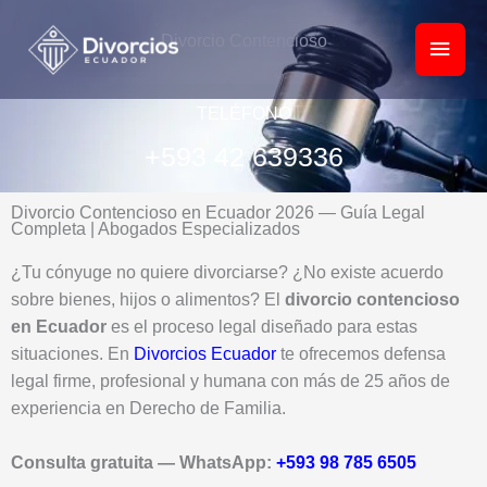
Ir
Men
al
Divorcio Contencioso
princ
contenido
TELÉFONO
+593 42 639336
Divorcio Contencioso en Ecuador 2026 — Guía Legal
Completa | Abogados Especializados
¿Tu cónyuge no quiere divorciarse? ¿No existe acuerdo
sobre bienes, hijos o alimentos? El
divorcio contencioso
en Ecuador
es el proceso legal diseñado para estas
situaciones. En
Divorcios Ecuador
te ofrecemos defensa
legal firme, profesional y humana con más de 25 años de
experiencia en Derecho de Familia.
Consulta gratuita — WhatsApp:
+593 98 785 6505