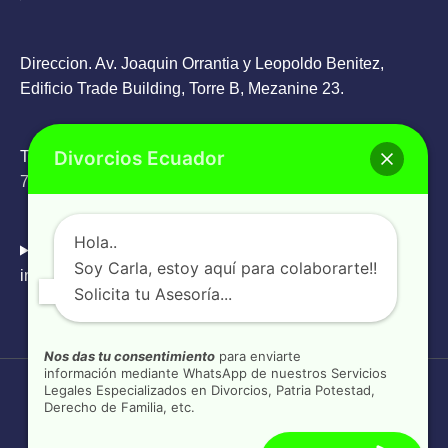
Direccion. Av. Joaquin Orrantia y Leopoldo Benitez,
Edificio Trade Building, Torre B, Mezanine 23.
Divorcios Ecuador
Teléfono: Oficina
+593 4 263 9336
/ WhatsApp
+593 98
785 6505
Hola..
Email:
Soy Carla, estoy aquí para colaborarte!!
info@divorcios.ec
Solicita tu Asesoría...
Nos das tu consentimiento
para enviarte
información mediante WhatsApp de nuestros Servicios
Legales Especializados en Divorcios, Patria Potestad,
Copyright © 2026
Divorcios Ecuador
Derecho de Familia, etc.
www.divorcios.ec
Divorcios Ecuador
pertenece a la