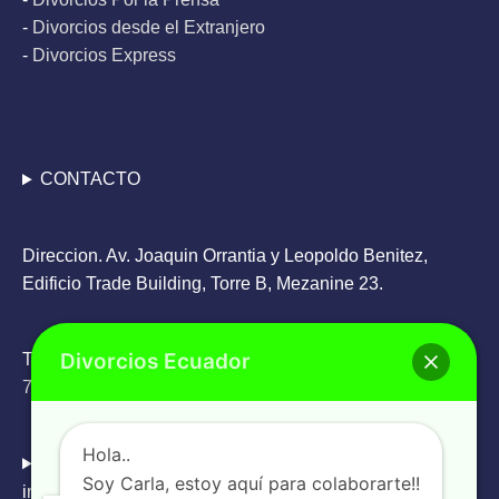
-
Divorcios desde el Extranjero
-
Divorcios Express
CONTACTO
Direccion. Av. Joaquin Orrantia y Leopoldo Benitez,
Edificio Trade Building, Torre B, Mezanine 23.
Divorcios Ecuador
Teléfono: Oficina
+593 4 263 9336
/ WhatsApp
+593 98
785 6505
Hola..
Email:
Soy Carla, estoy aquí para colaborarte!!
info@divorcios.ec