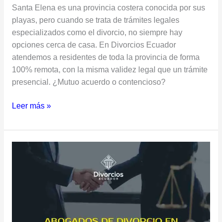
Santa Elena es una provincia costera conocida por sus
playas, pero cuando se trata de trámites legales
especializados como el divorcio, no siempre hay
opciones cerca de casa. En Divorcios Ecuador
atendemos a residentes de toda la provincia de forma
100% remota, con la misma validez legal que un trámite
presencial. ¿Mutuo acuerdo o contencioso?
Leer más »
Abogados
de
Divorcio
en
Milagro,
Guayas:
Asesoría