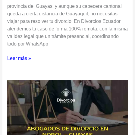
provincia del Guayas, y aunque su cabecera cantonal
queda a cierta distancia de Guayaquil, no necesitas
viajar para resolver tu divorcio. En Divorcios Ecuador
atendemos tu caso de forma 100% remota, con la misma
validez legal que un trámite presencial, coordinando
todo por WhatsApp
Leer más »
Abogados
de
Divorcio
en
Nobol,
Guayas:
Trámite