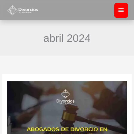
Ir
Men
al
princ
contenido
abril 2024
Abogados
de
Divorcio
en
Playas
(General
Villamil):