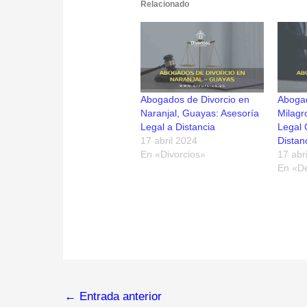
Relacionado
Abogados de Divorcio en
Abogad
Naranjal, Guayas: Asesoría
Milagr
Legal a Distancia
Legal 
17 abril 2024
Distan
En «Divorcios»
17 abr
En «De
←
Entrada anterior