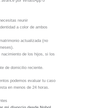
 avance por WhatsApp o
ecesitas reunir
identidad a color de ambos
 matrimonio actualizada (no
meses).
 nacimiento de los hijos, si los
e de domicilio reciente.
ntos podemos evaluar tu caso
esta en menos de 24 horas.
ntes
ar mi divorcio desde Nobol