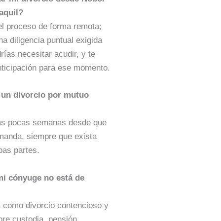
aquil?
l proceso de forma remota;
a diligencia puntual exigida
rías necesitar acudir, y te
nticipación para ese momento.
 un divorcio por mutuo
as pocas semanas desde que
manda, siempre que exista
bas partes.
mi cónyuge no está de
a como divorcio contencioso y
bre custodia, pensión