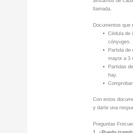
avisamos de cada
llamada.
Documentos que n
Cédula de 
cónyuges.
Partida de
mayor a 3 
Partidas de
hay.
Comprobant
Con estos docume
y darte una respu
Preguntas Frecue
1. ¿Puedo tramit