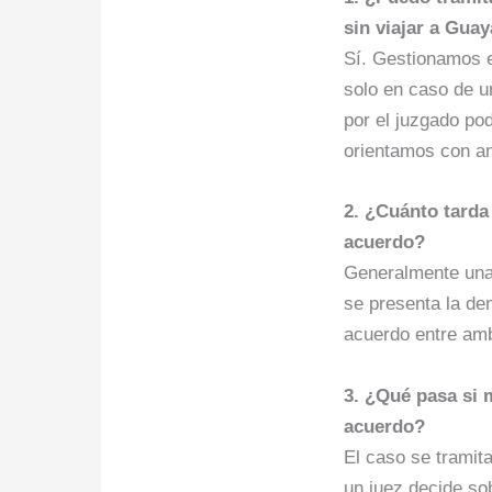
sin viajar a Guay
Sí. Gestionamos e
solo en caso de un
por el juzgado pod
orientamos con a
2. ¿Cuánto tarda
acuerdo?
Generalmente un
se presenta la de
acuerdo entre am
3. ¿Qué pasa si 
acuerdo?
El caso se tramit
un juez decide so