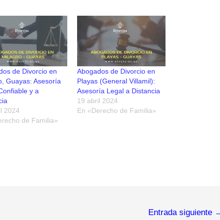
os de Divorcio en
Abogados de Divorcio en
o, Guayas: Asesoría
Playas (General Villamil):
Confiable y a
Asesoría Legal a Distancia
cia
19 abril 2024
il 2024
En «Derecho de Familia»
recho de Familia»
Entrada siguiente