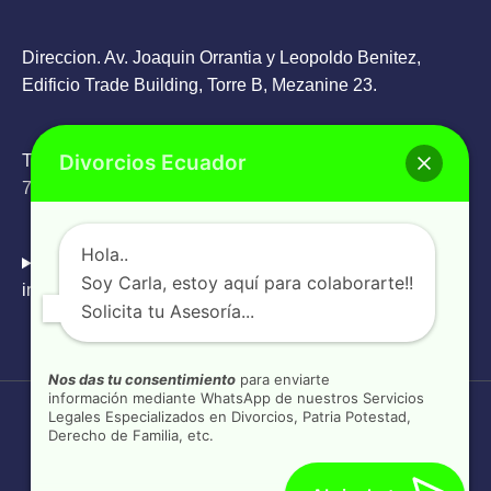
Direccion. Av. Joaquin Orrantia y Leopoldo Benitez,
Edificio Trade Building, Torre B, Mezanine 23.
Divorcios Ecuador
Teléfono: Oficina
+593 4 263 9336
/ WhatsApp
+593 98
785 6505
Hola..
Email:
Soy Carla, estoy aquí para colaborarte!!
info@divorcios.ec
Solicita tu Asesoría...
Nos das tu consentimiento
para enviarte
información mediante WhatsApp de nuestros Servicios
Legales Especializados en Divorcios, Patria Potestad,
Copyright © 2026
Divorcios Ecuador
Derecho de Familia, etc.
www.divorcios.ec
Divorcios Ecuador
pertenece a la