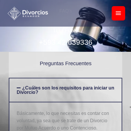
Ir
Men
al
FAQ's
princ
contenido
TELÉFONO
+593 42 639336
Preguntas Frecuentes
¿Cuáles son los requisitos para iniciar un
Divorcio?
Básicamente, lo que necesitas es contar con
voluntad, ya sea que se trate de un Divorcio
por Mutuo Acuerdo o uno Contencioso.