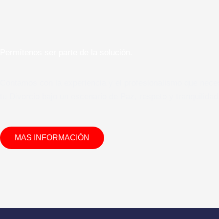
Permítenos ser parte de la solución.
Contamos con la experiencia y el profesionalismo que nece
tu Divorcio bajo un escenario de Paz, respeto y tranquilidad
MAS INFORMACIÓN