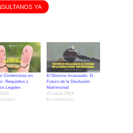
SULTANOS YA
io Contencioso en
El Divorcio Incausado: El
r: Requisitos y
Futuro de la Disolución
os Legales
Matrimonial.
 2025
23 mayo 2024
vorcios»
En «Divorcios»