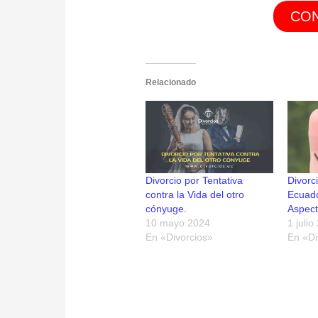
CON
Relacionado
Divorcio por Tentativa
Divorc
contra la Vida del otro
Ecuado
cónyuge.
Aspect
10 mayo 2024
1 julio
En «Divorcios»
En «Di