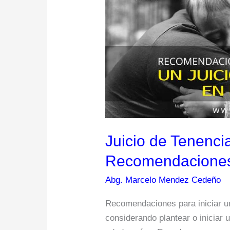
en
Ecuador
–
Recomendaciones
Legales
Juicio de Tenenci
Recomendaciones
Abg. Marcelo Mendez Cedeño
Recomendaciones para iniciar un
considerando plantear o iniciar 