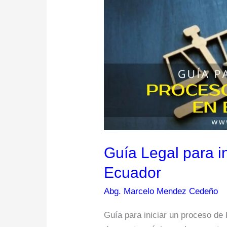
para
iniciar
un
Divorcio
en
Ecuador
Guía Legal para in
Ecuador
Abg. Marcelo Mendez Cedeño
Guía para iniciar un proceso de 